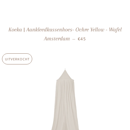
Koeka | Aankleedkussenhoes- Ochre Yellow - Wafel
NORMALE PRIJS
Amsterdam
€45
—
UITVERKOCHT