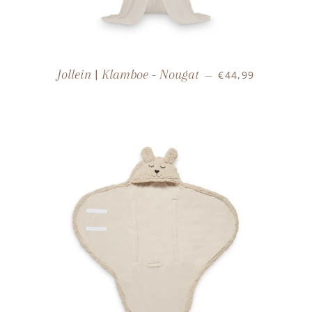
NORMALE PRIJS
Jollein | Klamboe - Nougat
€44,99
—