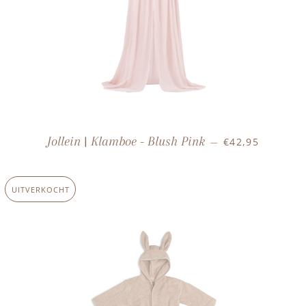
NORMALE PRIJ
Jollein | Klamboe - Blush Pink
€42,95
—
UITVERKOCHT