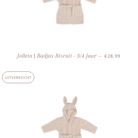
NORMALE PRI
Jollein | Badjas Biscuit - 3/4 Jaar
€28,99
—
UITVERKOCHT