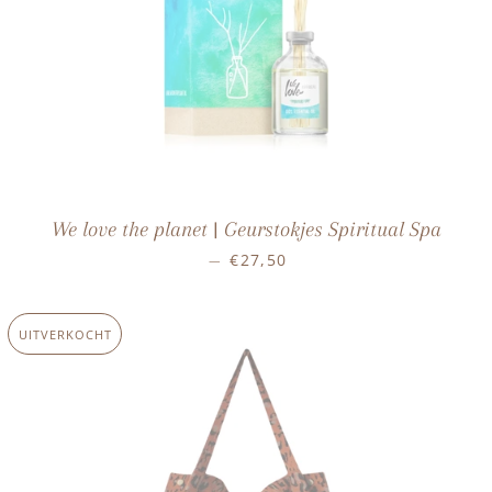
We love the planet | Geurstokjes Spiritual Spa
NORMALE PRIJS
€27,50
—
UITVERKOCHT