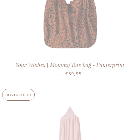
Your Wishes | Mommy Tote bag - Panterprint
NORMALE PRIJS
€39,95
—
UITVERKOCHT