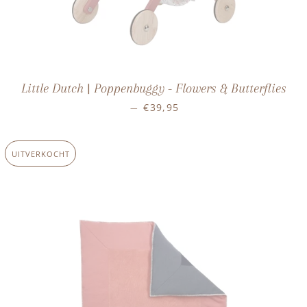
Little Dutch | Poppenbuggy - Flowers & Butterflies
NORMALE PRIJS
€39,95
—
UITVERKOCHT