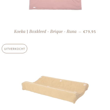
NORMALE PRI
Koeka | Boxkleed - Brique - Runa
€79,95
—
UITVERKOCHT