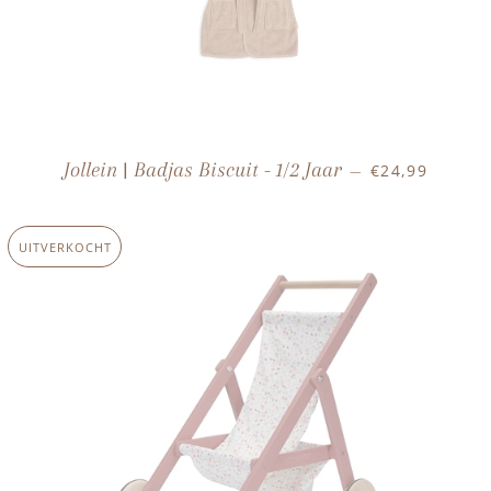
NORMALE PRI
Jollein | Badjas Biscuit - 1/2 Jaar
€24,99
—
UITVERKOCHT