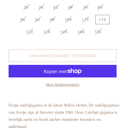
50
56
62
68
74
80
86
92
98
104
110
116
122
128
140
146
152
AAN WINKELWAGEN TOEVOEGEN
Meer betalingsopties
Feetje wafelpyjama in de kleur Yellow Ochre. De wafelpyjama's
van Feetje zijn al favoriet sinds 1981. Deze 2-delige pyjama is
heerlijk zacht en heeft zachte elastische boorden en
tailleband.