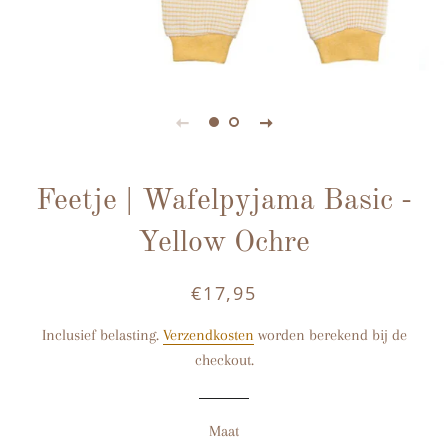
Feetje | Wafelpyjama Basic -
Yellow Ochre
€17,95
Normale
Aanbiedingsprijs
prijs
Inclusief belasting.
Verzendkosten
worden berekend bij de
checkout.
Maat