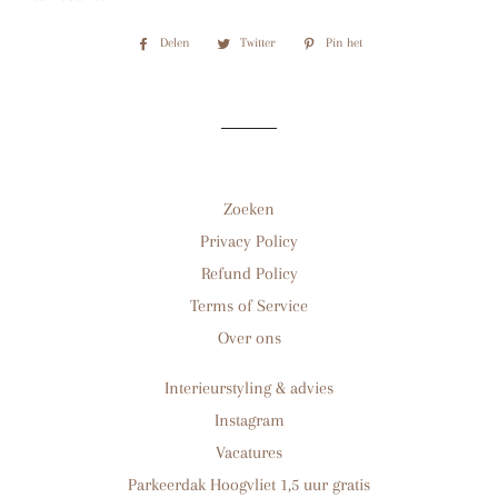
Delen
Delen
Twitter
Twitteren
Pin het
Pinnen
op
op
op
Facebook
Twitter
Pinterest
Zoeken
Privacy Policy
Refund Policy
Terms of Service
Over ons
Interieurstyling & advies
Instagram
Vacatures
Parkeerdak Hoogvliet 1,5 uur gratis