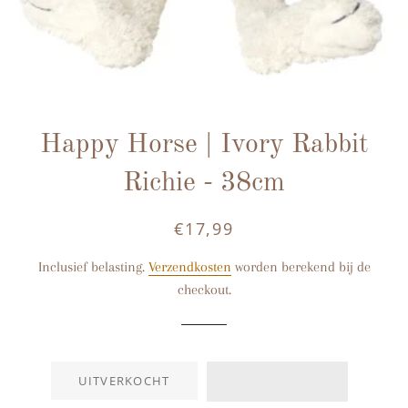
Happy Horse | Ivory Rabbit
Richie - 38cm
€17,99
Normale
Aanbiedingsprijs
prijs
Inclusief belasting.
Verzendkosten
worden berekend bij de
checkout.
UITVERKOCHT