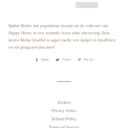
Rabbit Richie, het populairste konijn uit de collectie van
Happy Horse in een neutrale ivoor witte uitvoering. Deze
kleine Richie knuffel is super zacht, een kanjer in knuffelen
en wil graag met jou mee!
Delen
Delen
Twitter
Twitteren
Pin het
Pinnen
op
op
op
Facebook
Twitter
Pinterest
Zoeken
Privacy Policy
Refund Policy
Terms of Service