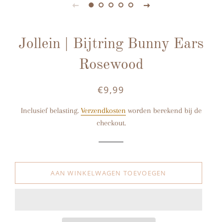
Jollein | Bijtring Bunny Ears
Rosewood
€9,99
Normale
Aanbiedingsprijs
prijs
Inclusief belasting.
Verzendkosten
worden berekend bij de
checkout.
AAN WINKELWAGEN TOEVOEGEN