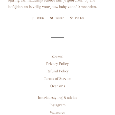
bijtring van natuurlijk rubber kun je gebruiken bij alle
leeftijden en is veilig voor jouw baby vanaf 0 maanden.
Delen
Delen
Twitter
Twitteren
Pin het
Pinnen
op
op
op
Facebook
Twitter
Pinterest
Zoeken
Privacy Policy
Refund Policy
Terms of Service
Over ons
Interieurstyling & advies
Instagram
Vacatures