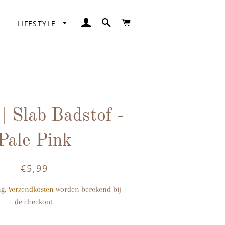
INLOGGEN
ZOEKEN
WINKELWAGEN
LIFESTYLE
Pyjama's
Slaapzakken
 | Slab Badstof -
ike
Badjasjes
Pale Pink
o Step
Klamboe's
elybug
€5,99
Normale
Aanbiedingsprijs
prijs
le Dutch
ng.
Verzendkosten
worden berekend bij
de checkout.