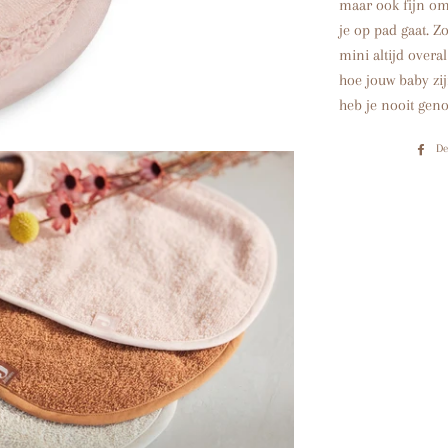
maar ook fijn om 
je op pad gaat. Z
mini altijd overa
hoe jouw baby zij
heb je nooit geno
De