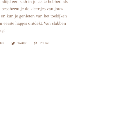
altijd een slab in je tas te hebben als
o bescherm je de kleertjes van jouw
l en kun je genieten van het toekijken
n eerste hapjes ontdekt. Van slabben
eg.
len
Delen
Twitter
Twitteren
Pin het
Pinnen
op
op
op
Facebook
Twitter
Pinterest