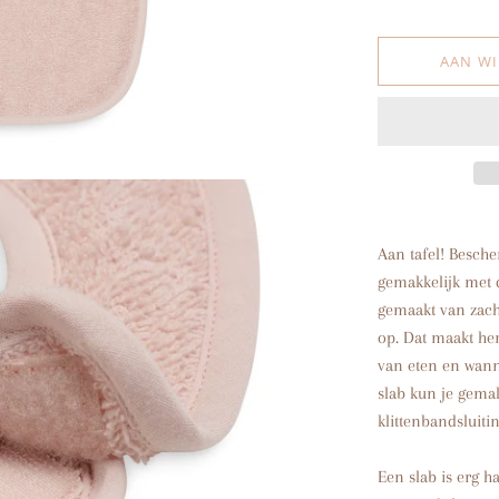
AAN W
Aan tafel! Besche
gemakkelijk met d
gemaakt van zach
op. Dat maakt he
van eten en wanne
slab kun je gema
klittenbandsluitin
Een slab is erg ha