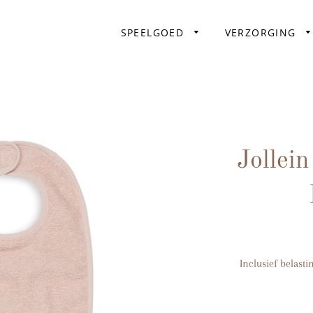
SPEELGOED
VERZORGING
Jollein
Tryb
Micr
Whe
Litt
Inclusief belasti