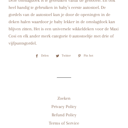
Deze omslagdoek is te gebruiken vanaf de geboorte. En ook
heel handig te gebruiken in baby’s eerste autostoel. De
gordels van de autostoel kun je door de openingen in de
deken halen waardoor je baby lekker in de omslagdoek kan
blijven zitten. Het is een universele wikkeldeken voor de Maxi
Cosi en elk ander merk categorie 0 autostoeltje met drie of
vijfpuntsgordel.
Delen
Delen
Twitter
Twitteren
Pin het
Pinnen
op
op
op
Facebook
Twitter
Pinterest
Zoeken
Privacy Policy
Refund Policy
Terms of Service