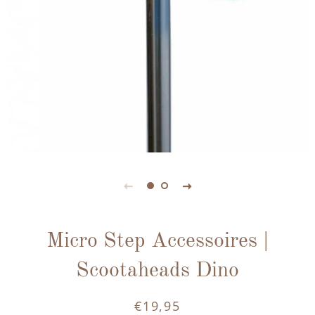
Micro Step Accessoires |
Scootaheads Dino
€19,95
Normale
Aanbiedingsprijs