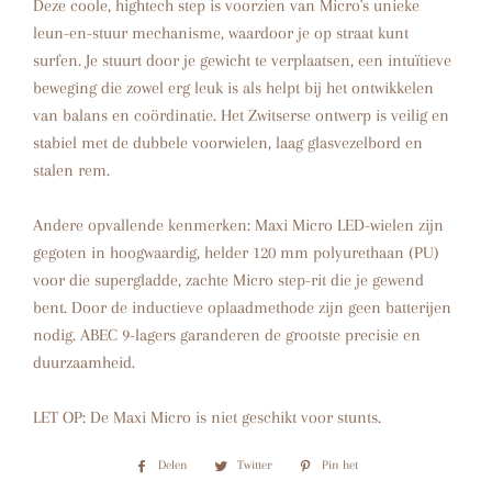
Deze coole, hightech step is voorzien van Micro's unieke
leun-en-stuur mechanisme, waardoor je op straat kunt
surfen. Je stuurt door je gewicht te verplaatsen, een intuïtieve
beweging die zowel erg leuk is als helpt bij het ontwikkelen
van balans en coördinatie. Het Zwitserse ontwerp is veilig en
stabiel met de dubbele voorwielen, laag glasvezelbord en
stalen rem.
Andere opvallende kenmerken: Maxi Micro LED-wielen zijn
gegoten in hoogwaardig, helder 120 mm polyurethaan (PU)
voor die supergladde, zachte Micro step-rit die je gewend
bent. Door de inductieve oplaadmethode zijn geen batterijen
nodig. ABEC 9-lagers garanderen de grootste precisie en
duurzaamheid.
LET OP: De Maxi Micro is niet geschikt voor stunts.
Delen
Delen
Twitter
Twitteren
Pin het
Pinnen
op
op
op